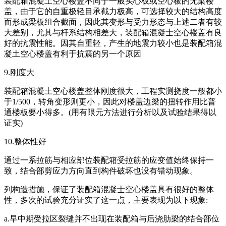
装配箱混凝土空心楼盖不同于一般实心板或空心板的无梁楼
盖，由于它的自重极轻目承截力极高，可选择较大的结构高度
而形成梁板组合截面，因此其变形与受力形态与上述二者有较
大差别，尤其与杆系结构相差大，装配箱混凝士空心楼盖有良
好的抗震性能。因其自重轻，产生的地震力较小也是装配箱混
凝土空心楼盖有利于抗震的另一个原因
9.刚度大
装配箱混凝土空心楼盖整体刚度很大，工程实测挠度一般都小
于1/500，转角变形则更小，因此对楼盖边梁的扭转作用比普
通楼板要小得多。(用有限元方法进行分析以及试验结果得以
证实)
10.整体性好
通过一系拉筋与相应部位装配箱受拉筋的应变值始终保持一
致，结合部剪应力方向直到构件破坏也没有错动现象。
列构造措施，保证了装配箱混凝士空心楼盖具有很好的整体
性，多次的试验充分证实了这一点，主要表现为以下现象:
a.早中期受拉区裂缝并不出现在装配箱与后浇肋梁的结合部位