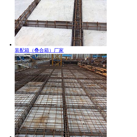
装配箱（叠合箱）厂家